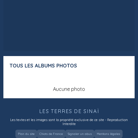
TOUS LES ALBUMS PHOTOS
Aucune photo
LES TERRES DE SINAÏ
Les textes et les images sont la propriété exclusive de ce site - Reproduction
Interdite
Plan du site
Chiots de France
Signaler un abus
Mentions légales