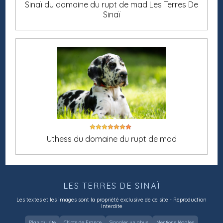
Sinaï du domaine du rupt de mad Les Terres De
Sinaï
Uthess du domaine du rupt de mad
LES TERRES DE SINAÏ
Les textes et les images sont la propriété exclusive de ce site - Reproduction
Interdite
Plan du site
Chiots de France
Signaler un abus
Mentions légales