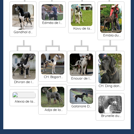
Edméa de la
Benjamine
Kovu de la
Gandhal de
Galaxie Ezaï
Embla du
la Benjamine
Cerbere
d'Eyjeaux
CH. Bogart
Enouar de la
bigulla
Dhiran de la
Benjamine
CH. Ding dong
Benjamine
Des Terres De
La Rairie
Alexia de la
Benjamine
Galanore De
Adja de la
l'etoile de
Benjamine
geïko
Brunelle du
Cerbere
d'Eyjeaux