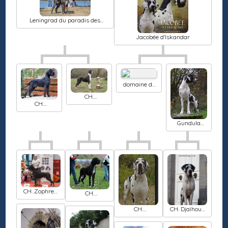
Leningrad du paradis des
géants
Jacobée d'Iskandar
domaine de
kalkis Kalif
CH.
CH.
Hokinawa du
Maraschino
paradis des
modry efekt
géants
Gundula
d'Iskandar
CH. Zophrey
CH.
de peirak
Olimpiodoro
Dei monti del
CH.
CH. Djaïhoun
keraton
Vassiliasilios
d'Iskandar
Del castello