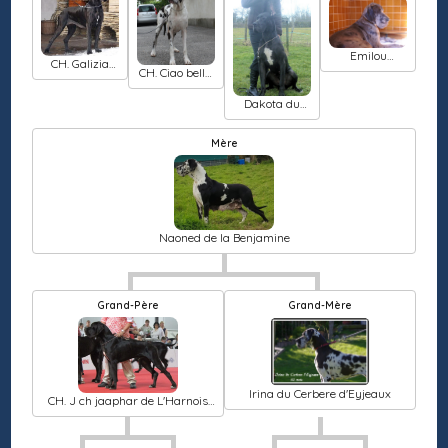
delle roche
Emilou
CH. Galizia
d'Iskandar
CH. Ciao bella
modry efekt
bigulla
Dakota du
Parangon Du
Roy
Mère
Naoned de la Benjamine
Grand-Père
Grand-Mère
Irina du Cerbere d'Eyjeaux
CH. J ch jaaphar de L'Harnois
Blanc